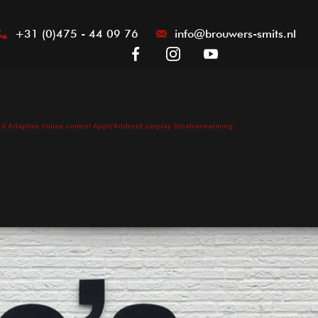
+31 (0)475 - 44 09 76
info@brouwers-smits.nl
brid Adaptive cruise control Appl/Android carplay Stoelverwarming