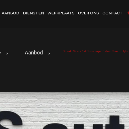
AANBOD
DIENSTEN
WERKPLAATS
OVER ONS
CONTACT
Suzuki Vitara 1.4 Boosterjet Select Smart Hy
e
Aanbod
>
>