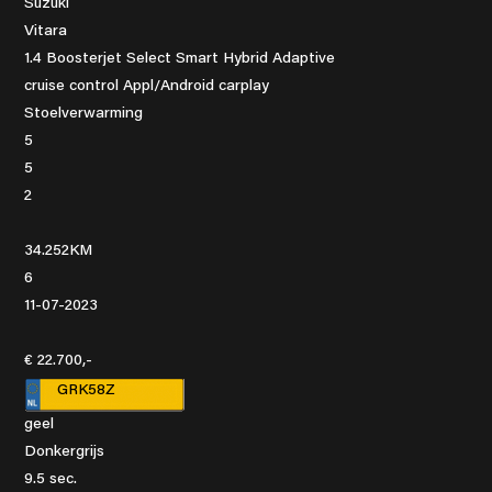
Suzuki
Vitara
1.4 Boosterjet Select Smart Hybrid Adaptive
cruise control Appl/Android carplay
Stoelverwarming
5
5
2
34.252KM
6
11-07-2023
€ 22.700,-
GRK58Z
geel
Donkergrijs
9.5 sec.