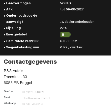
Laadvermogen
529 KG
APK
tot 09-08-2027
Onderhoudsboekje
aanwezig?
Ja, dealeronderhouden
Bijtelling
22 %
Energielabel
Gemiddeld verbruik
6.1 L/100KM
Wegenbelasting min
€ 172 /kwartaal
Contactgegevens
B&S Auto's
Tramstraat 30
6088 EB Roggel
Telefoon:
+31 (0)475 - 44 09 76
Email:
info@brouwers-smits.nl
Whatsapp:
+31 (0)6 - 28 98 51 85