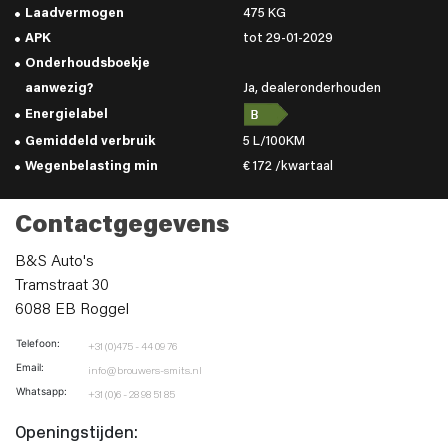
Laadvermogen
475 KG
APK
tot 29-01-2029
Onderhoudsboekje
aanwezig?
Ja, dealeronderhouden
Energielabel
Gemiddeld verbruik
5 L/100KM
Wegenbelasting min
€ 172 /kwartaal
Contactgegevens
B&S Auto's
Tramstraat 30
6088 EB Roggel
Telefoon:
+31 (0)475 - 44 09 76
Email:
info@brouwers-smits.nl
Whatsapp:
+31 (0)6 - 28 98 51 85
Openingstijden: