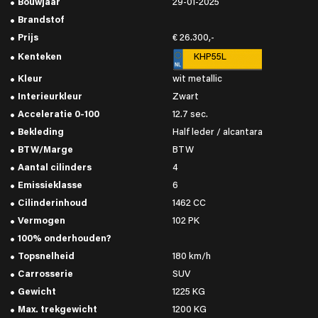
Bouwjaar
29-01-2025
Brandstof
Prijs
€ 26.300,-
Kenteken
KHP55L
Kleur
wit metallic
Interieurkleur
Zwart
Acceleratie 0-100
12.7 sec.
Bekleding
Half leder / alcantara
BTW/Marge
BTW
Aantal cilinders
4
Emissieklasse
6
Cilinderinhoud
1462 CC
Vermogen
102 PK
100% onderhouden?
Topsnelheid
180 km/h
Carrosserie
SUV
Gewicht
1225 KG
Max. trekgewicht
1200 KG