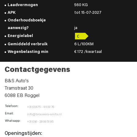
Laadvermogen
560 KG
APK
tot 15-07-2027
Onderhoudsboekje
aanwezig?
ja
Energielabel
Gemiddeld verbruik
6 L/100KM
Wegenbelasting min
€ 172 /kwartaal
Contactgegevens
B&S Auto's
Tramstraat 30
6088 EB Roggel
Telefoon:
+31 (0)475 - 44 09 76
Email:
info@brouwers-smits.nl
Whatsapp:
+31 (0)6 - 28 98 51 85
Openingstijden: