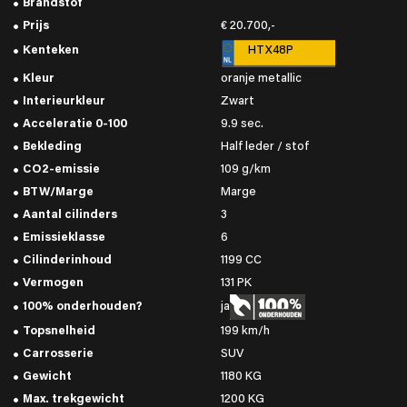
Brandstof
Prijs
€ 20.700,-
Kenteken
HTX48P
Kleur
oranje metallic
Interieurkleur
Zwart
Acceleratie 0-100
9.9 sec.
Bekleding
Half leder / stof
CO2-emissie
109 g/km
BTW/Marge
Marge
Aantal cilinders
3
Emissieklasse
6
Cilinderinhoud
1199 CC
Vermogen
131 PK
100% onderhouden?
ja
Topsnelheid
199 km/h
Carrosserie
SUV
Gewicht
1180 KG
Max. trekgewicht
1200 KG